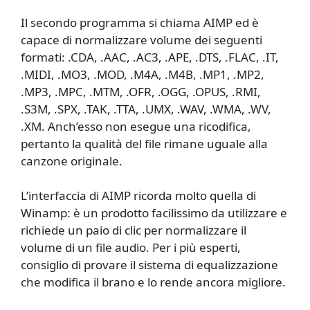
Il secondo programma si chiama AIMP ed è
capace di normalizzare volume dei seguenti
formati: .CDA, .AAC, .AC3, .APE, .DTS, .FLAC, .IT,
.MIDI, .MO3, .MOD, .M4A, .M4B, .MP1, .MP2,
.MP3, .MPC, .MTM, .OFR, .OGG, .OPUS, .RMI,
.S3M, .SPX, .TAK, .TTA, .UMX, .WAV, .WMA, .WV,
.XM. Anch’esso non esegue una ricodifica,
pertanto la qualità del file rimane uguale alla
canzone originale.
L’interfaccia di AIMP ricorda molto quella di
Winamp: è un prodotto facilissimo da utilizzare e
richiede un paio di clic per normalizzare il
volume di un file audio. Per i più esperti,
consiglio di provare il sistema di equalizzazione
che modifica il brano e lo rende ancora migliore.