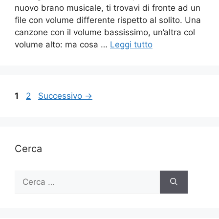
nuovo brano musicale, ti trovavi di fronte ad un
file con volume differente rispetto al solito. Una
canzone con il volume bassissimo, un’altra col
volume alto: ma cosa …
Leggi tutto
Pagina
Pagina
1
2
Successivo
→
Cerca
Ricerca
per: