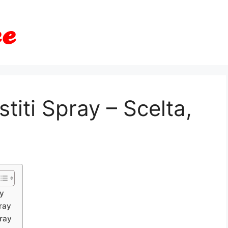
titi Spray – Scelta,
ay
ray
pray