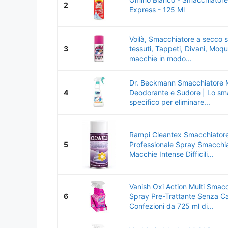
2
Express - 125 Ml
Voilà, Smacchiatore a secco 
3
tessuti, Tappeti, Divani, Moqu
macchie in modo...
Dr. Beckmann Smacchiatore 
4
Deodorante e Sudore | Lo sm
specifico per eliminare...
Rampi Cleantex Smacchiator
5
Professionale Spray Smacchi
Macchie Intense Difficili...
Vanish Oxi Action Multi Smac
6
Spray Pre-Trattante Senza C
Confezioni da 725 ml di...