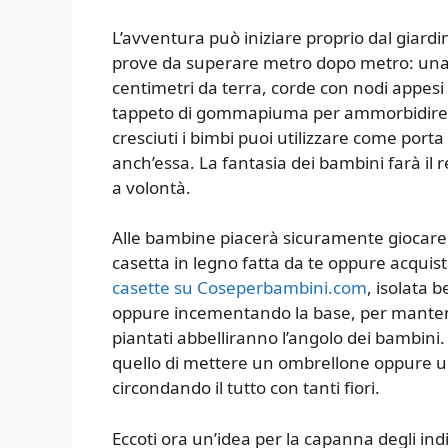
L’avventura può iniziare proprio dal giard
prove da superare metro dopo metro: una p
centimetri da terra, corde con nodi appesi 
tappeto di gommapiuma per ammorbidire l
cresciuti i bimbi puoi utilizzare come porta
anch’essa. La fantasia dei bambini farà il r
a volontà.
Alle bambine piacerà sicuramente giocare 
casetta in legno fatta da te oppure acquis
casette su Coseperbambini.com
, isolata 
oppure incementando la base, per mantenerl
piantati abbelliranno l’angolo dei bambini.
quello di mettere un ombrellone oppure un
circondando il tutto con tanti fiori.
Eccoti ora un’idea per la capanna degli in