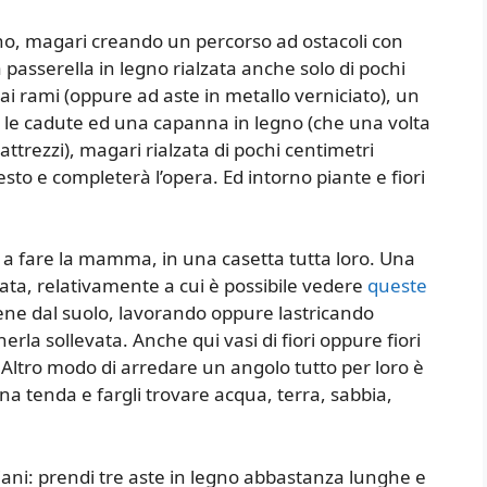
ino, magari creando un percorso ad ostacoli con
asserella in legno rialzata anche solo di pochi
ai rami (oppure ad aste in metallo verniciato), un
e cadute ed una capanna in legno (che una volta
 attrezzi), magari rialzata di pochi centimetri
esto e completerà l’opera. Ed intorno piante e fiori
a fare la mamma, in una casetta tutta loro. Una
tata, relativamente a cui è possibile vedere
queste
bene dal suolo, lavorando oppure lastricando
a sollevata. Anche qui vasi di fiori oppure fiori
 Altro modo di arredare un angolo tutto per loro è
a tenda e fargli trovare acqua, terra, sabbia,
diani: prendi tre aste in legno abbastanza lunghe e