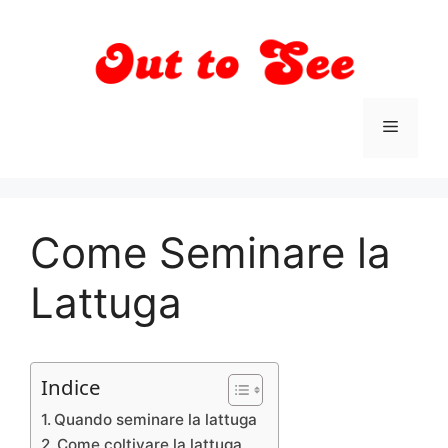
Vai
al
contenuto
Menu
Come Seminare la
Lattuga
Indice
Quando seminare la lattuga
Come coltivare la lattuga