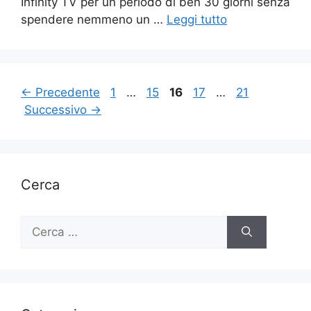
Infinity TV per un periodo di ben 30 giorni senza
spendere nemmeno un …
Leggi tutto
Pagina
Pagina
Pagina
Pagina
Pagina
←
Precedente
1
…
15
16
17
…
21
Successivo
→
Cerca
Ricerca
per: